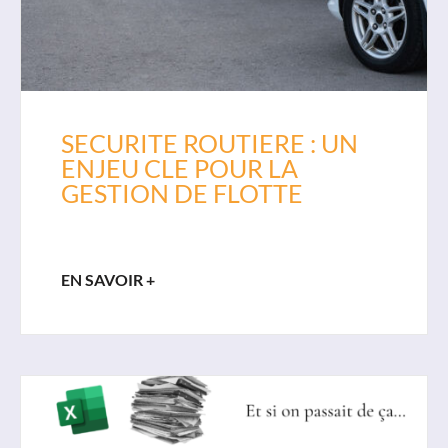
Le Logiciel
Nos solutions
Nos tarifs
SECURITE ROUTIERE : UN
À propos
ENJEU CLE POUR LA
GESTION DE FLOTTE
Nous contacter
Qualiopi
EN SAVOIR +
FAQ
Support
Actualités
04 72 37 68 45